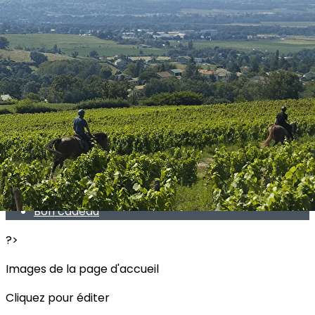
Exporter les lignes sélectionnées
Exporter toutes les colonnes
Exporter uniquement les colonnes affichées
Menu
<
>
Accueil
Présentation
Cavalerie
Tarifs
Bon cadeau
?>
Images de la page d'accueil
Cliquez pour éditer